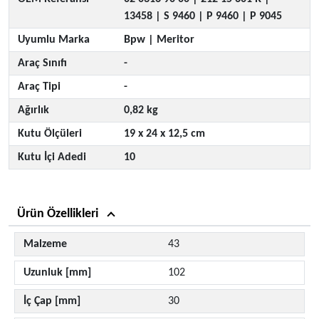
13458 |
S 9460 |
P 9460 |
P 9045
Uyumlu Marka
Bpw |
Meritor
Araç Sınıfı
-
Araç Tipi
-
Ağırlık
0,82 kg
Kutu Ölçüleri
19 x 24 x 12,5 cm
Kutu İçi Adedi
10
Ürün Özellikleri
Malzeme
43
Uzunluk [mm]
102
İç Çap [mm]
30