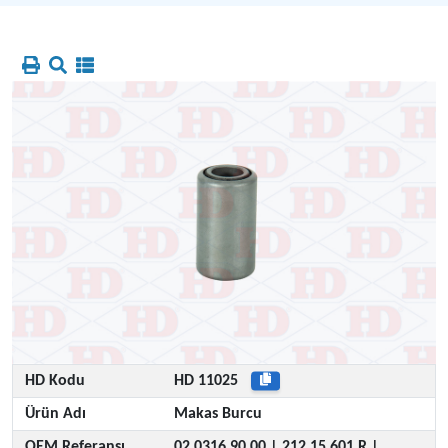
HD Kodu
HD 11025
Ürün Adı
Makas Burcu
OEM Referansı
02 0316 90 00 |
212 15 601 R
|