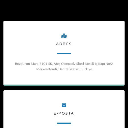
ADRES
Bozburun Mah. 7101 SK. Ateş Otomotiv Sitesi No:18 İç Kapı No:2
Merkezefendi, Denizli 20020, Türkiye
E-POSTA