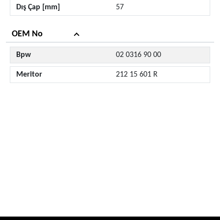
Dış Çap [mm]
57
OEM No
Bpw
02 0316 90 00
Meritor
212 15 601 R