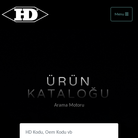
Menu
ÜRÜN
KATALOĞU
Arama Motoru