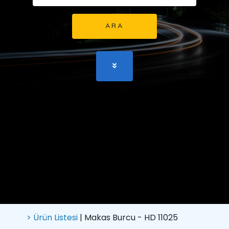
ARA
> Ürün Listesi
| Makas Burcu - HD 11025