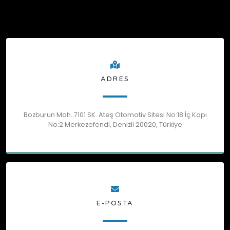
ADRES
Bozburun Mah. 7101 SK. Ateş Otomotiv Sitesi No:18 İç Kapı
No:2 Merkezefendi, Denizli 20020, Türkiye
E-POSTA