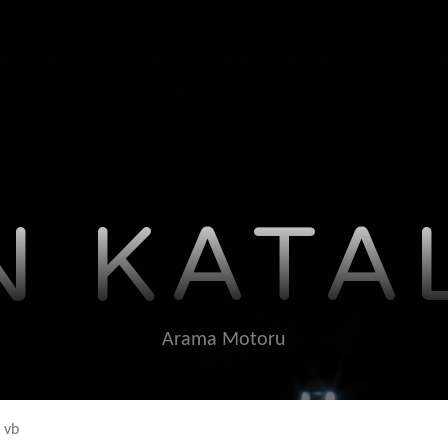
N KATA
Arama Motoru