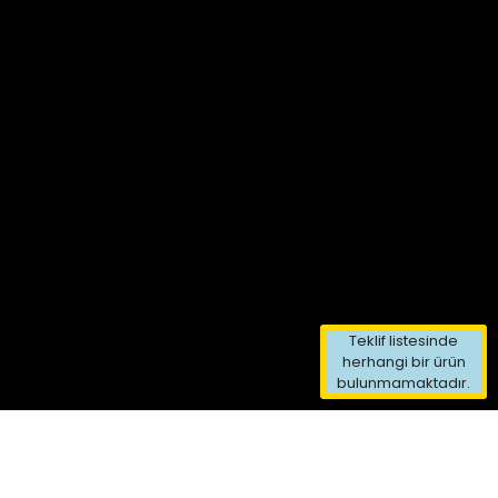
Teklif listesinde
herhangi bir ürün
bulunmamaktadır.